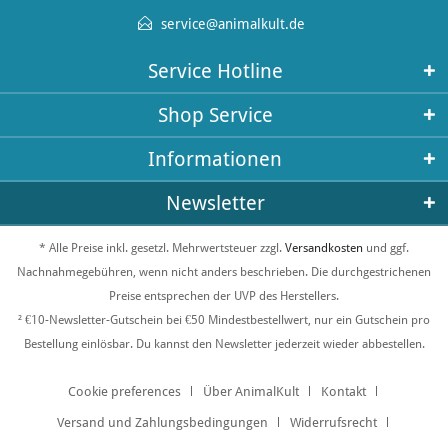
service@animalkult.de
Service Hotline
Shop Service
Informationen
Newsletter
* Alle Preise inkl. gesetzl. Mehrwertsteuer zzgl.
Versandkosten
und ggf.
Nachnahmegebühren, wenn nicht anders beschrieben. Die durchgestrichenen
Preise entsprechen der UVP des Herstellers.
² €10-Newsletter-Gutschein bei €50 Mindestbestellwert, nur ein Gutschein pro
Bestellung einlösbar. Du kannst den Newsletter jederzeit wieder abbestellen.
Cookie preferences
Über AnimalKult
Kontakt
Versand und Zahlungsbedingungen
Widerrufsrecht