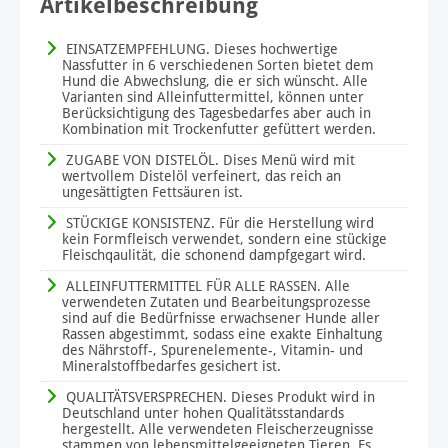
Artikelbeschreibung
EINSATZEMPFEHLUNG. Dieses hochwertige
Nassfutter in 6 verschiedenen Sorten bietet dem
Hund die Abwechslung, die er sich wünscht. Alle
Varianten sind Alleinfuttermittel, können unter
Berücksichtigung des Tagesbedarfes aber auch in
Kombination mit Trockenfutter gefüttert werden.
ZUGABE VON DISTELÖL. Dises Menü wird mit
wertvollem Distelöl verfeinert, das reich an
ungesättigten Fettsäuren ist.
STÜCKIGE KONSISTENZ. Für die Herstellung wird
kein Formfleisch verwendet, sondern eine stückige
Fleischqaulität, die schonend dampfgegart wird.
ALLEINFUTTERMITTEL FÜR ALLE RASSEN. Alle
verwendeten Zutaten und Bearbeitungsprozesse
sind auf die Bedürfnisse erwachsener Hunde aller
Rassen abgestimmt, sodass eine exakte Einhaltung
des Nährstoff-, Spurenelemente-, Vitamin- und
Mineralstoffbedarfes gesichert ist.
QUALITÄTSVERSPRECHEN. Dieses Produkt wird in
Deutschland unter hohen Qualitätsstandards
hergestellt. Alle verwendeten Fleischerzeugnisse
stammen von lebensmittelgeeigneten Tieren. Es