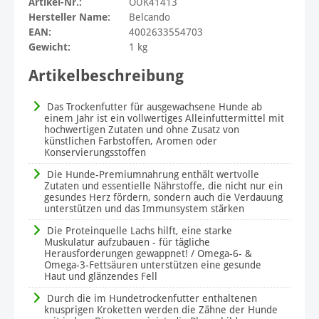
Artikel-Nr.:
OUK41413
Hersteller Name:
Belcando
EAN:
4002633554703
Gewicht:
1 kg
Artikelbeschreibung
Das Trockenfutter für ausgewachsene Hunde ab
einem Jahr ist ein vollwertiges Alleinfuttermittel mit
hochwertigen Zutaten und ohne Zusatz von
künstlichen Farbstoffen, Aromen oder
Konservierungsstoffen
Die Hunde-Premiumnahrung enthält wertvolle
Zutaten und essentielle Nährstoffe, die nicht nur ein
gesundes Herz fördern, sondern auch die Verdauung
unterstützen und das Immunsystem stärken
Die Proteinquelle Lachs hilft, eine starke
Muskulatur aufzubauen - für tägliche
Herausforderungen gewappnet! / Omega-6- &
Omega-3-Fettsäuren unterstützen eine gesunde
Haut und glänzendes Fell
Durch die im Hundetrockenfutter enthaltenen
knusprigen Kroketten werden die Zähne der Hunde